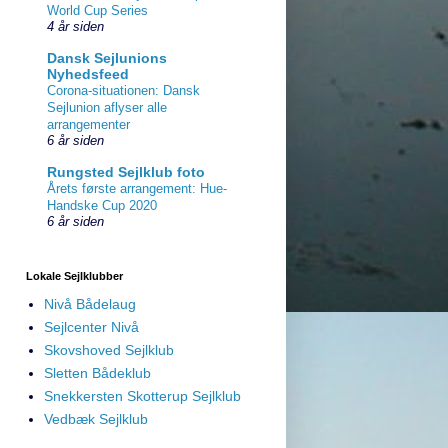
World Cup Series
4 år siden
Dansk Sejlunions
Nyhedsfeed
Corona-situationen: Dansk
Sejlunion aflyser alle
arrangementer
6 år siden
Rungsted Sejlklub foto
Årets første arrangement: Hue-
Handske Cup 2020
6 år siden
Lokale Sejlklubber
Nivå Bådelaug
Sejlcenter Nivå
Skovshoved Sejlklub
Sletten Bådeklub
Snekkersten Skotterup Sejlklub
Vedbæk Sejlklub