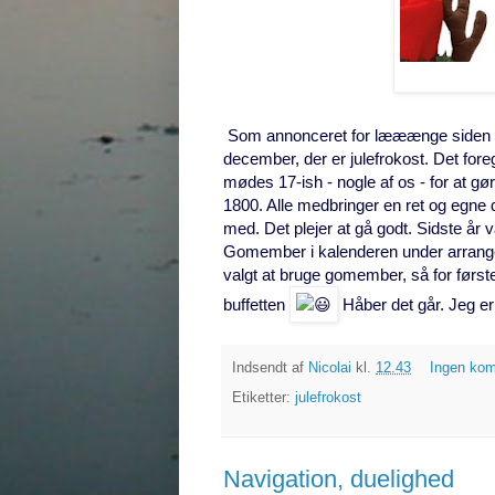
Som annonceret for lææænge siden på
december, der er julefrokost. Det for
mødes 17-ish - nogle af os - for at gø
1800. Alle medbringer en ret og egne
med. Det plejer at gå godt. Sidste år 
Gomember i kalenderen under arrangeme
valgt at bruge gomember, så for først
buffetten
Håber det går. Jeg er 
Indsendt af
Nicolai
kl.
12.43
Ingen ko
Etiketter:
julefrokost
Navigation, duelighed