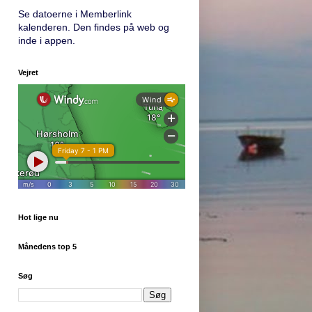
Se datoerne i Memberlink
kalenderen. Den findes på web og
inde i appen.
Vejret
Hot lige nu
Månedens top 5
Søg