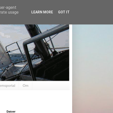
user-agent
erate usage
LEARN MORE
GOT IT
emsportal
Om
Datoer