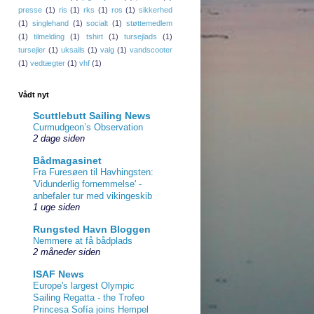
presse
(1)
ris
(1)
rks
(1)
ros
(1)
sikkerhed
(1)
singlehand
(1)
socialt
(1)
støttemedlem
(1)
tilmelding
(1)
tshirt
(1)
tursejlads
(1)
tursejler
(1)
uksails
(1)
valg
(1)
vandscooter
(1)
vedtægter
(1)
vhf
(1)
Vådt nyt
Scuttlebutt Sailing News
Curmudgeon’s Observation
2 dage siden
Bådmagasinet
Fra Furesøen til Havhingsten:
'Vidunderlig fornemmelse' -
anbefaler tur med vikingeskib
1 uge siden
Rungsted Havn Bloggen
Nemmere at få bådplads
2 måneder siden
ISAF News
Europe's largest Olympic
Sailing Regatta - the Trofeo
Princesa Sofía joins Hempel