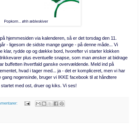
Popkorn... øhh æbleskiver
 hjemmesiden via kalenderen, så er det torsdag den 11.
egår - ligesom de
sidste mange gange - på denne måde... Vi
re klar, rydde op og dække bord, hvorefter vi starter klokken
 drikkevarer plus eventuelle snapse, som man ønsker at bidrage
var buffetten ihvertfald ganske overvældende. Meld ind på
ntet, hvad i tager med... ja - det er kompliceret, men vi har
e gang nogensinde, bruger vi IKKE facebook til at håndtere
startet med ost, druer og kiks. Vi ses!
mmentarer: