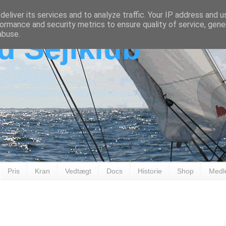
eliver its services and to analyze traffic. Your IP address and 
ormance and security metrics to ensure quality of service, gen
abuse.
d Sejlklub
Pris
Kran
Vedtægt
Docs
Historie
Shop
Medl