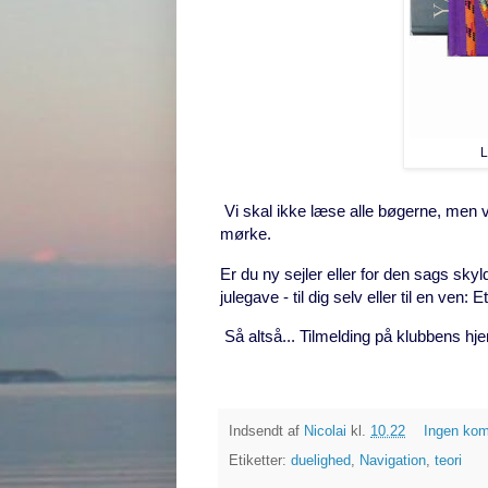
L
Vi skal ikke læse alle bøgerne, men vi 
mørke.
Er du ny sejler eller for den sags skyl
julegave - til dig selv eller til en ven: 
Så altså... Tilmelding på klubbens hj
Indsendt af
Nicolai
kl.
10.22
Ingen ko
Etiketter:
duelighed
,
Navigation
,
teori