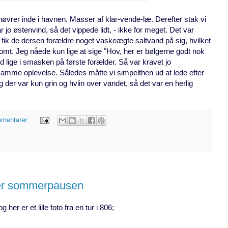
vrer inde i havnen. Masser af klar-vende-læ. Derefter stak vi
 jo østenvind, så det vippede lidt, - ikke for meget. Det var
 fik de dersen forældre noget vaskeægte saltvand på sig, hvilket
omt. Jeg nåede kun lige at sige "Hov, her er bølgerne godt nok
and lige i smasken på første forælder. Så var kravet jo
s samme oplevelse. Således måtte vi simpelthen ud at lede efter
g der var kun grin og hviin over vandet, så det var en herlig
mmentarer:
ter sommerpausen
g her er et lille foto fra en tur i 806;