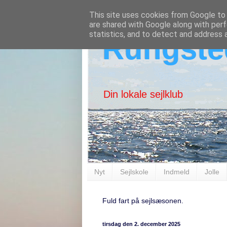
This site uses cookies from Google to d
are shared with Google along with perf
statistics, and to detect and address 
Rungste
Din lokale sejlklub
Nyt
Sejlskole
Indmeld
Jolle
Fuld fart på sejlsæsonen.
tirsdag den 2. december 2025