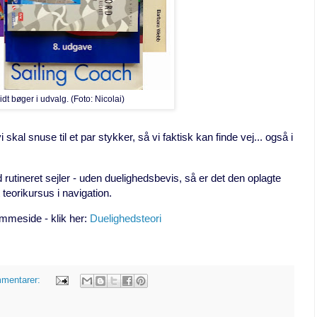
idt bøger i udvalg. (Foto: Nicolai)
skal snuse til et par stykker, så vi faktisk kan finde vej... også i
d rutineret sejler - uden duelighedsbevis, så er det den oplagte
Et teorikursus i navigation.
emmeside - klik her:
Duelighedsteori
mmentarer: