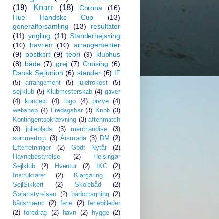
(19)
Knarr
(18)
Corona
(16)
Hue Handske Cup
(13)
generalforsamling
(13)
resultater
(11)
yngling
(11)
Standerhejsning
(10)
havnen
(10)
arrangementer
(9)
postkort
(9)
teori
(9)
klubhus
(8)
både
(7)
grej
(7)
Cruising
(6)
Dansk Sejlunion
(6)
stander
(6)
IF
(5)
arrangement
(5)
julefrokost
(5)
sejlklub
(5)
Klubmesterskab
(4)
gaver
(4)
koncept
(4)
logo
(4)
prøve
(4)
webshop
(4)
Fredagsbar
(3)
Knob
(3)
Kontingentopkrævning
(3)
aftenmatch
(3)
jolleplads
(3)
merchandise
(3)
sommertogt
(3)
Årsmøde
(3)
DM
(2)
Efterretninger
(2)
Godt Nytår
(2)
Havnebestyrelse
(2)
Helsingør
Sejlklub
(2)
Hventur
(2)
IKC
(2)
Instruktører
(2)
Klargøring
(2)
SejlSikkert
(2)
Skolebåd
(2)
Søfartstyrelsen
(2)
bådoptagning
(2)
bådsmænd
(2)
ferie
(2)
feriebilleder
(2)
foredrag
(2)
havn
(2)
hygge
(2)