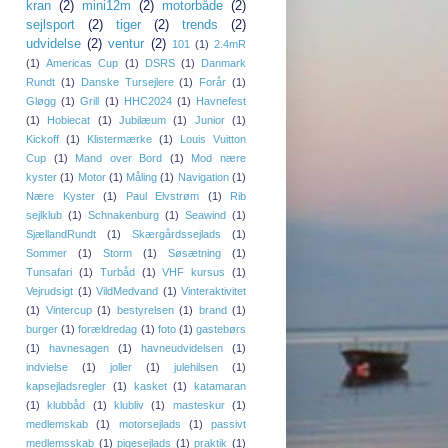
kran
(2)
mini12m
(2)
motorbåde
(2)
sejlsport
(2)
tiger
(2)
trends
(2)
udvidelse
(2)
ventur
(2)
101
(1)
2.4mR
(1)
Americas Cup
(1)
DSRS
(1)
Danmark
Rundt
(1)
Danske Tursejlere
(1)
Forår
(1)
Gløgg
(1)
Grill
(1)
HHC2024
(1)
Havnefest
(1)
Hobiecat
(1)
Jubilæum
(1)
Junior
(1)
Kickoff
(1)
Klistermærke
(1)
Louis Vuitton
Cup
(1)
Mand over Bord
(1)
Mod nære
kyster
(1)
Motor
(1)
Måling
(1)
Navigation
(1)
Nære Kyster
(1)
Paul Elvstrøm
(1)
Rib
sejlklub
(1)
Schnakenburg
(1)
Seawind
(1)
SjællandRundt
(1)
Skærgårdssejlads
(1)
Sommer
(1)
Storm
(1)
Søsætning
(1)
Tunsafari
(1)
Turbåd
(1)
VHF kursus
(1)
Vejrudsigt
(1)
VildMedvand
(1)
Vinteraktivitet
(1)
Vintercup
(1)
bestyrelsen
(1)
brand
(1)
burger
(1)
forældredag
(1)
foto
(1)
gastebørs
(1)
havnesagen
(1)
havneudvidelsen
(1)
indvielse
(1)
joller
(1)
julehilsen
(1)
kapsejladsregler
(1)
kasket
(1)
katamaran
(1)
klubbåd
(1)
klubliv
(1)
masteskur
(1)
medlemskab
(1)
motorsejlads
(1)
passivt
medlemsskab
(1)
pigesejlads
(1)
praktik
(1)