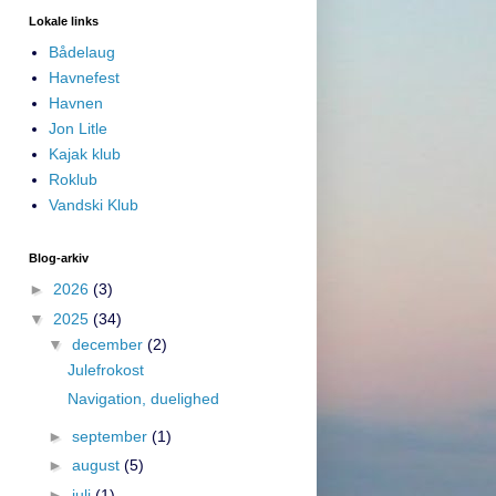
Lokale links
Bådelaug
Havnefest
Havnen
Jon Litle
Kajak klub
Roklub
Vandski Klub
Blog-arkiv
►
2026
(3)
▼
2025
(34)
▼
december
(2)
Julefrokost
Navigation, duelighed
►
september
(1)
►
august
(5)
►
juli
(1)