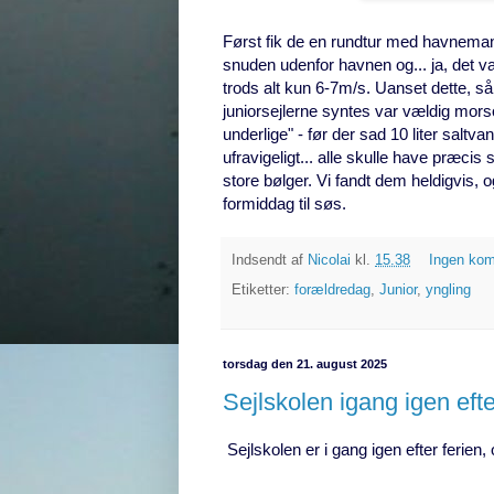
Først fik de en rundtur med havnemanø
snuden udenfor havnen og... ja, det var
trods alt kun 6-7m/s. Uanset dette, så
juniorsejlerne syntes var vældig mors
underlige" - før der sad 10 liter saltv
ufravigeligt... alle skulle have præci
store bølger. Vi fandt dem heldigvis, o
formiddag til søs.
Indsendt af
Nicolai
kl.
15.38
Ingen ko
Etiketter:
forældredag
,
Junior
,
yngling
torsdag den 21. august 2025
Sejlskolen igang igen ef
Sejlskolen er i gang igen efter ferien, o