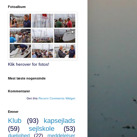
Fotoalbum
Klik herover for fotos!
Mest læste nogensinde
Kommentarer
Get this
Recent Comments Widget
Emner
Klub
(93)
kapsejlads
(59)
sejlskole
(53)
duelighed
(22)
meddelelser