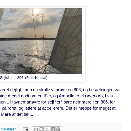
Sejlskole i 806. (Foto: Nicolai)
r været dejligt, men nu skulle vi prøve en 806, og besætningen var
sige meget godt om en IFer, og Amarilla er et røverkøb, hvis
en... Havnemanøvre for sejl *er* bare nemmere i en 806, for
 på roret, og lettere at accellerere. Det er næppe for meget
at
Mere af det tak...
mmentarer: