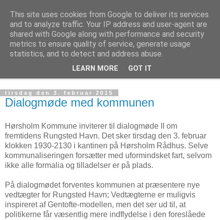
This site uses cookies from Google to deliver its services
Rungsted Sejlklub
and to analyze traffic. Your IP address and user-agent are
shared with Google along with performance and security
metrics to ensure quality of service, generate usage
Din lokale sejlklub
statistics, and to detect and address abuse.
LEARN MORE
GOT IT
▼
tirsdag den 3. februar 2015
Dialogmøde med kommunen
Hørsholm Kommune inviterer til dialogmøde II om
fremtidens Rungsted Havn. Det sker tirsdag den 3. februar
klokken 1930-2130 i kantinen på Hørsholm Rådhus. Selve
kommunaliseringen forsætter med uformindsket fart, selvom
ikke alle formalia og tilladelser er på plads.
På dialogmødet forventes kommunen at præsentere nye
vedtægter for Rungsted Havn; Vedtægterne er muligvis
inspireret af Gentofte-modellen, men det ser ud til, at
politikerne får væsentlig mere indflydelse i den foreslåede