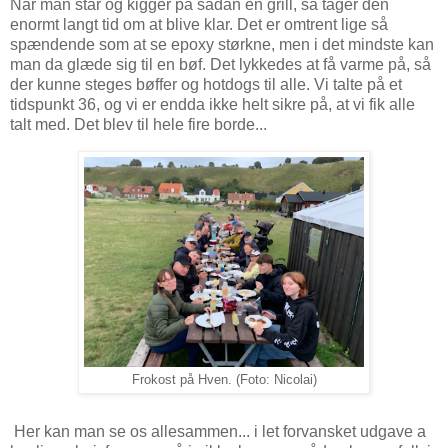
Når man står og kigger på sådan en grill, så tager den
enormt langt tid om at blive klar. Det er omtrent lige så
spændende som at se epoxy størkne, men i det mindste kan
man da glæde sig til en bøf. Det lykkedes at få varme på, så
der kunne steges bøffer og hotdogs til alle. Vi talte på et
tidspunkt 36, og vi er endda ikke helt sikre på, at vi fik alle
talt med. Det blev til hele fire borde...
Frokost på Hven. (Foto: Nicolai)
Her kan man se os allesammen... i let forvansket udgave a