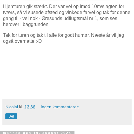
Hjemturen gik stærkt. Der var vel op imod 10m/s agten for
tværs, så vi susede afsted og vinkede farvel og tak for denne
gang til - vel nok - Øresunds udflugtsmål nr 1, som ses
herover i baggrunden.
Tak for turen og tak til alle for godt humør. Næste år vil jeg
også overnatte :-D
Nicolai
kl.
13.36
Ingen kommentarer:
Del
mandag den 19. august 2024