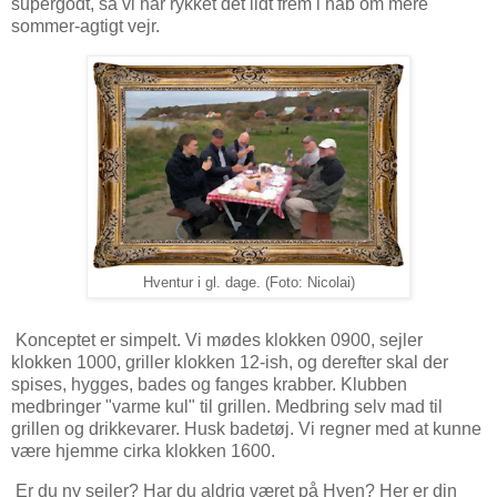
supergodt, så vi har rykket det lidt frem i håb om mere
sommer-agtigt vejr.
Hventur i gl. dage. (Foto: Nicolai)
Konceptet er simpelt. Vi mødes klokken 0900, sejler
klokken 1000, griller klokken 12-ish, og derefter skal der
spises, hygges, bades og fanges krabber. Klubben
medbringer "varme kul" til grillen. Medbring selv mad til
grillen og drikkevarer. Husk badetøj. Vi regner med at kunne
være hjemme cirka klokken 1600.
Er du ny sejler? Har du aldrig været på Hven? Her er din