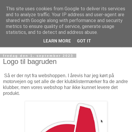
This site uses cookies from Google to deliver its services
Rungsted Sejlklub
and to analyze traffic. Your IP address and user-agent are
shared with Google along with performance and security
metrics to ensure quality of service, generate usage
Din lokale sejlklub
statistics, and to detect and address abuse.
LEARN MORE
GOT IT
▼
fredag den 1. september 2023
Logo til bagruden
Så er der nyt fra webshoppen. I årevis har jeg kørt på
motorvejen og set alle de der klubklistermærker fra de andre
klubber, men vores webshop har ikke kunnet levere det
produkt.