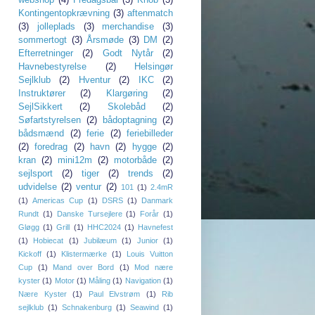
Kontingentopkrævning
(3)
aftenmatch
(3)
jolleplads
(3)
merchandise
(3)
sommertogt
(3)
Årsmøde
(3)
DM
(2)
Efterretninger
(2)
Godt Nytår
(2)
Havnebestyrelse
(2)
Helsingør
Sejlklub
(2)
Hventur
(2)
IKC
(2)
Instruktører
(2)
Klargøring
(2)
SejlSikkert
(2)
Skolebåd
(2)
Søfartstyrelsen
(2)
bådoptagning
(2)
bådsmænd
(2)
ferie
(2)
feriebilleder
(2)
foredrag
(2)
havn
(2)
hygge
(2)
kran
(2)
mini12m
(2)
motorbåde
(2)
sejlsport
(2)
tiger
(2)
trends
(2)
udvidelse
(2)
ventur
(2)
101
(1)
2.4mR
(1)
Americas Cup
(1)
DSRS
(1)
Danmark
Rundt
(1)
Danske Tursejlere
(1)
Forår
(1)
Gløgg
(1)
Grill
(1)
HHC2024
(1)
Havnefest
(1)
Hobiecat
(1)
Jubilæum
(1)
Junior
(1)
Kickoff
(1)
Klistermærke
(1)
Louis Vuitton
Cup
(1)
Mand over Bord
(1)
Mod nære
kyster
(1)
Motor
(1)
Måling
(1)
Navigation
(1)
Nære Kyster
(1)
Paul Elvstrøm
(1)
Rib
sejlklub
(1)
Schnakenburg
(1)
Seawind
(1)