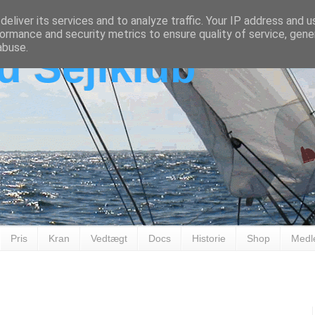
eliver its services and to analyze traffic. Your IP address and 
ormance and security metrics to ensure quality of service, gen
abuse.
d Sejlklub
Pris
Kran
Vedtægt
Docs
Historie
Shop
Medl