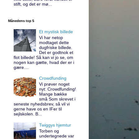
stift, og det er mø...
Månedens top 5
Et mystisk billede
Vi har netop
modtaget dette
dugfriske billede.
Det er godtnok et
flot billede! Så kan vi jo se, om
nogen kan gætte, hvad der er i
gære....
Crowdfunding
Vi prøver noget
nyt: Crowdfunding!
Mange bække
små Som skrevet i
seneste nyhedsbrev, så vil vi
gerne have os en IFer til
sejlskolen. B...
Twiggys hjemtur
Torben og
undertegnede var