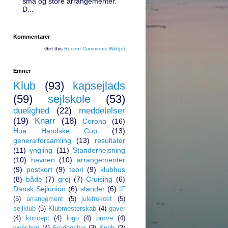
små og store arrangementer.
D...
Kommentarer
Get this
Recent Comments Widget
Emner
Klub
(93)
kapsejlads
(59)
sejlskole
(53)
duelighed
(22)
meddelelser
(19)
Knarr
(18)
Corona
(16)
Hue Handske Cup
(13)
generalforsamling
(13)
resultater
(11)
yngling
(11)
Standerhejsning
(10)
havnen
(10)
arrangementer
(9)
postkort
(9)
teori
(9)
klubhus
(8)
både
(7)
grej
(7)
Cruising
(6)
Dansk Sejlunion
(6)
stander
(6)
IF
(5)
arrangement
(5)
julefrokost
(5)
sejlklub
(5)
Klubmesterskab
(4)
gaver
(4)
koncept
(4)
logo
(4)
prøve
(4)
webshop
(4)
Fredagsbar
(3)
Knob
(3)