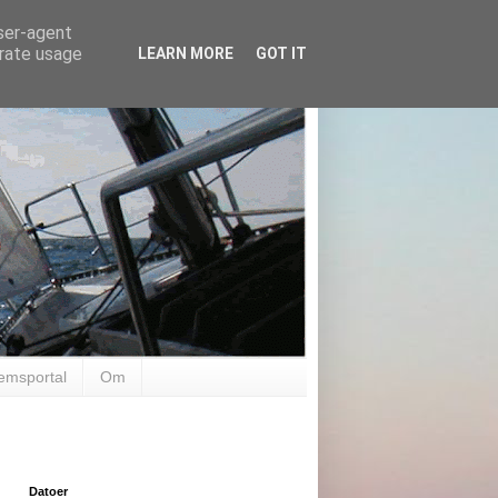
user-agent
erate usage
LEARN MORE
GOT IT
emsportal
Om
Datoer