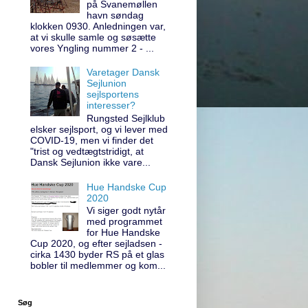
på Svanemøllen
havn søndag
klokken 0930. Anledningen var,
at vi skulle samle og søsætte
vores Yngling nummer 2 - ...
Varetager Dansk
Sejlunion
sejlsportens
interesser?
Rungsted Sejlklub
elsker sejlsport, og vi lever med
COVID-19, men vi finder det
"trist og vedtægtstridigt, at
Dansk Sejlunion ikke vare...
Hue Handske Cup
2020
Vi siger godt nytår
med programmet
for Hue Handske
Cup 2020, og efter sejladsen -
cirka 1430 byder RS på et glas
bobler til medlemmer og kom...
Søg