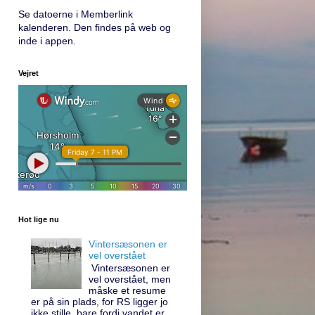
Se datoerne i Memberlink
kalenderen. Den findes på web og
inde i appen.
Vejret
Hot lige nu
Vintersæsonen er
vel overstået
Vintersæsonen er
vel overstået, men
måske et resume
er på sin plads, for RS ligger jo
ikke stille, bare fordi vandet er