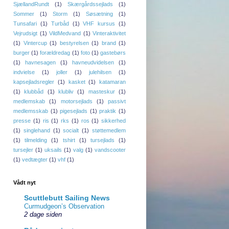
SjællandRundt
(1)
Skærgårdssejlads
(1)
Sommer
(1)
Storm
(1)
Søsætning
(1)
Tunsafari
(1)
Turbåd
(1)
VHF kursus
(1)
Vejrudsigt
(1)
VildMedvand
(1)
Vinteraktivitet
(1)
Vintercup
(1)
bestyrelsen
(1)
brand
(1)
burger
(1)
forældredag
(1)
foto
(1)
gastebørs
(1)
havnesagen
(1)
havneudvidelsen
(1)
indvielse
(1)
joller
(1)
julehilsen
(1)
kapsejladsregler
(1)
kasket
(1)
katamaran
(1)
klubbåd
(1)
klubliv
(1)
masteskur
(1)
medlemskab
(1)
motorsejlads
(1)
passivt
medlemsskab
(1)
pigesejlads
(1)
praktik
(1)
presse
(1)
ris
(1)
rks
(1)
ros
(1)
sikkerhed
(1)
singlehand
(1)
socialt
(1)
støttemedlem
(1)
tilmelding
(1)
tshirt
(1)
tursejlads
(1)
tursejler
(1)
uksails
(1)
valg
(1)
vandscooter
(1)
vedtægter
(1)
vhf
(1)
Vådt nyt
Scuttlebutt Sailing News
Curmudgeon’s Observation
2 dage siden