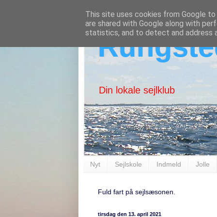
This site uses cookies from Google to d
are shared with Google along with perf
statistics, and to detect and address 
Rungste
Din lokale sejlklub
Nyt
Sejlskole
Indmeld
Jolle
Fuld fart på sejlsæsonen.
tirsdag den 13. april 2021