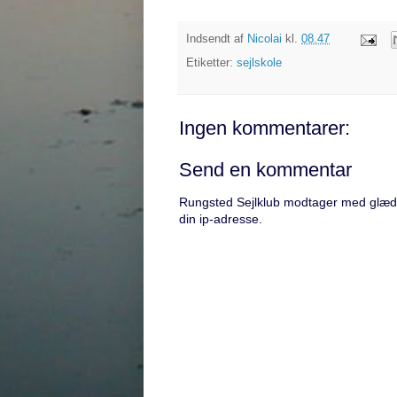
Indsendt af
Nicolai
kl.
08.47
Etiketter:
sejlskole
Ingen kommentarer:
Send en kommentar
Rungsted Sejlklub modtager med glæde
din ip-adresse.