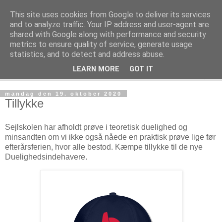
This site uses cookies from Google to deliver its services
Rungsted Sejlklub
and to analyze traffic. Your IP address and user-agent are
shared with Google along with performance and security
metrics to ensure quality of service, generate usage
Din lokale sejlklub
statistics, and to detect and address abuse.
LEARN MORE
GOT IT
▼
mandag den 19. oktober 2020
Tillykke
Sejlskolen har afholdt prøve i teoretisk duelighed og
minsandten om vi ikke også nåede en praktisk prøve lige før
efterårsferien, hvor alle bestod. Kæmpe tillykke til de nye
Duelighedsindehavere.