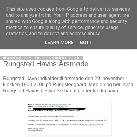
This site uses cookies from Google to deliver its services
Rungsted Sejlklub
and to analyze traffic. Your IP address and user-agent are
shared with Google along with performance and security
metrics to ensure quality of service, generate usage
Din lokale sejlklub
statistics, and to detect and address abuse.
LEARN MORE
GOT IT
▼
mandag den 19. november 2018
Rungsted Havns Årsmøde
Rungsted Havn indkalder til årsmøde den 29. november
klokken 1900-2100 på Rungstedgaard. Mød op og hør, hvad
Rungsted Havns bestyrelse har af planer for din havn.