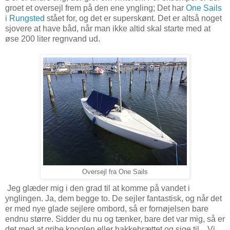
groet et oversejl frem på den ene yngling; Det har
One Sails
i Rungsted
stået for, og det er superskønt. Det er altså noget
sjovere at have båd, når man ikke altid skal starte med at
øse 200 liter regnvand ud.
Oversejl fra One Sails
Jeg glæder mig i den grad til at komme på vandet i
ynglingen. Ja, dem begge to. De sejler fantastisk, og når det
er med nye glade sejlere ombord, så er fornøjelsen bare
endnu større. Sidder du nu og tænker, bare det var mig, så er
det med at gribe knoglen eller hakkebrættet og sige til... Vi