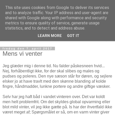
This site uses cookies from Google to deliver its services
Rungsted Sejlklub
and to analyze traffic. Your IP address and user-agent are
shared with Google along with performance and security
metrics to ensure quality of service, generate usage
Din lokale sejlklub
statistics, and to detect and address abuse.
LEARN MORE
GOT IT
▼
fredag den 7. april 2017
Mens vi venter
Jeg glæder mig i denne tid. Nu falder påskesneen hvid...
Nej, forhåbentligt ikke, for der skal slibes og males og
pudses og poleres. Den nye sæson står for døren, og sejlere
elsker jo at have travlt med den skønne blanding af kolde
fingre, håndmadder, lunkne portere og andre giftige væsker.
Selv har jeg haft båd i vandet vinteren over. Det var koldt
men helt problemfrit. Om det skyldes global opvarming eller
blot mild vinter, vil jeg ikke gætte på. Is har der ihvertfald ikke
været meget af; Spørgsmålet er så, om en varm vinter giver