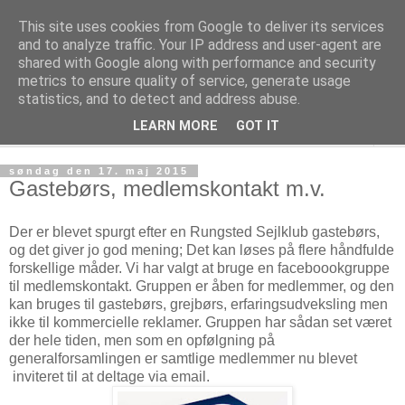
This site uses cookies from Google to deliver its services
Rungsted Sejlklub
and to analyze traffic. Your IP address and user-agent are
shared with Google along with performance and security
metrics to ensure quality of service, generate usage
Din lokale sejlklub
statistics, and to detect and address abuse.
LEARN MORE
GOT IT
▼
søndag den 17. maj 2015
Gastebørs, medlemskontakt m.v.
Der er blevet spurgt efter en Rungsted Sejlklub gastebørs,
og det giver jo god mening; Det kan løses på flere håndfulde
forskellige måder. Vi har valgt at bruge en faceboookgruppe
til medlemskontakt. Gruppen er åben for medlemmer, og den
kan bruges til gastebørs, grejbørs, erfaringsudveksling men
ikke til kommercielle reklamer. Gruppen har sådan set været
der hele tiden, men som en opfølgning på
generalforsamlingen er samtlige medlemmer nu blevet
inviteret til at deltage via email.