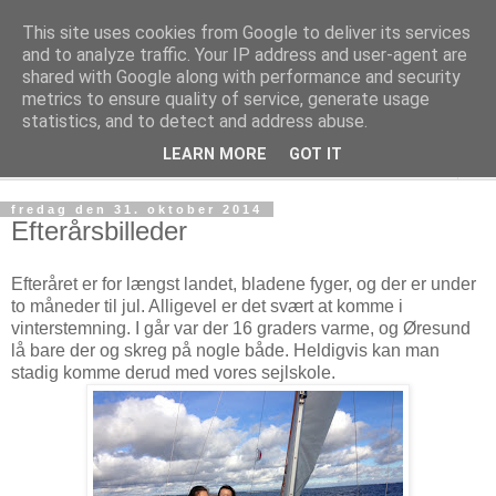
This site uses cookies from Google to deliver its services
Rungsted Sejlklub
and to analyze traffic. Your IP address and user-agent are
shared with Google along with performance and security
metrics to ensure quality of service, generate usage
Din lokale sejlklub
statistics, and to detect and address abuse.
LEARN MORE
GOT IT
▼
fredag den 31. oktober 2014
Efterårsbilleder
Efteråret er for længst landet, bladene fyger, og der er under
to måneder til jul. Alligevel er det svært at komme i
vinterstemning. I går var der 16 graders varme, og Øresund
lå bare der og skreg på nogle både. Heldigvis kan man
stadig komme derud med vores sejlskole.