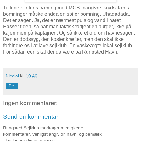
To timers intens træning med MOB manøvre, kryds, læns,
bomninger måske endda en spiler bomning. Uhadadada.
Det er sagen. Ja, det er nærmest puls og vand i håret.
Passer tiden, så har man faktisk fortjent en burger, ikke på
kajen men på kaptajnen. Og så ikke et ord om havnesagen.
Den er dødssyg, den koster kræfter, men den skal ikke
forhindre os i at lave sejlklub. En vaskeægte lokal sejlklub.
For sådan een skal der da være på Rungsted Havn.
Nicolai
kl.
10.46
Del
Ingen kommentarer:
Send en kommentar
Rungsted Sejlklub modtager med glæde
kommentarer. Venligst angiv dit navn, og bemærk
at vi logger din ip-adresse.